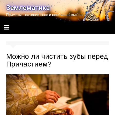
Перейти
Землематика
к
Приметы, значение снов и необъяснимых явлений
содержимому
Можно ли чистить зубы перед
Причастием?