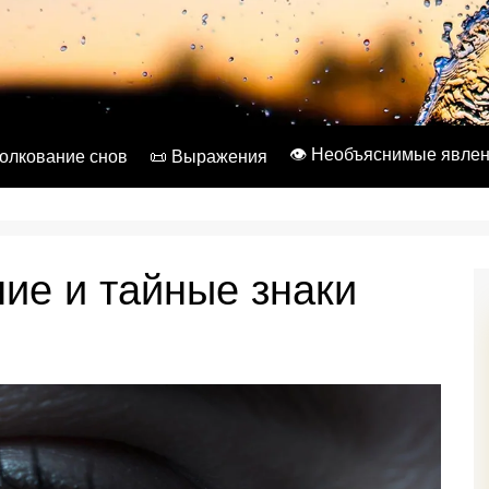
👁️ Необъяснимые явле
Толкование снов
📜 Выражения
ние и тайные знаки