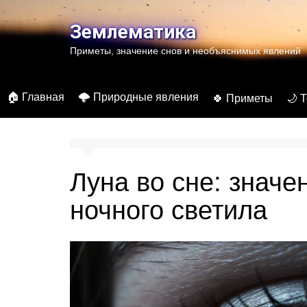
Перейти
к
Землематика
содержимому
Приметы, значение снов и необъяснимых явлений
🏠 Главная
🌩️ Природные явления
🍀 Приметы
🌙 
Луна во сне: значе
ночного светила