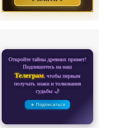
Откройте тайны древних примет!
Подпишитесь на наш
Телеграм
, чтобы первым
получать знаки и толкования
судьбы 🌙
✈️ Подписаться