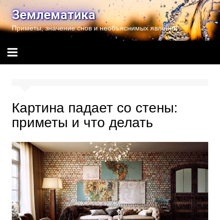
Перейти
Землематика
к
Приметы, значение снов и необъяснимых явлений
содержимому
Картина падает со стены:
приметы и что делать