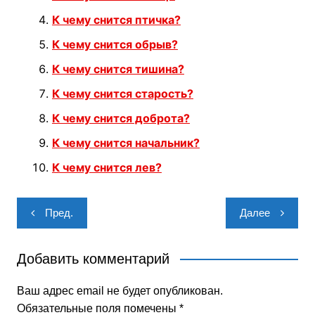
К чему снится птичка?
К чему снится обрыв?
К чему снится тишина?
К чему снится старость?
К чему снится доброта?
К чему снится начальник?
К чему снится лев?
Навигация
Пред.
Далее
по
записям
Добавить комментарий
Ваш адрес email не будет опубликован.
Обязательные поля помечены
*