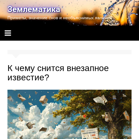
Перейти
Землематика
к
Приметы, значение снов и необъяснимых явлений
содержимому
К чему снится внезапное
известие?