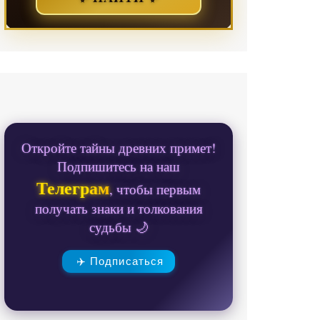
Откройте тайны древних примет!
Подпишитесь на наш
Телеграм
, чтобы первым
получать знаки и толкования
судьбы 🌙
✈️ Подписаться