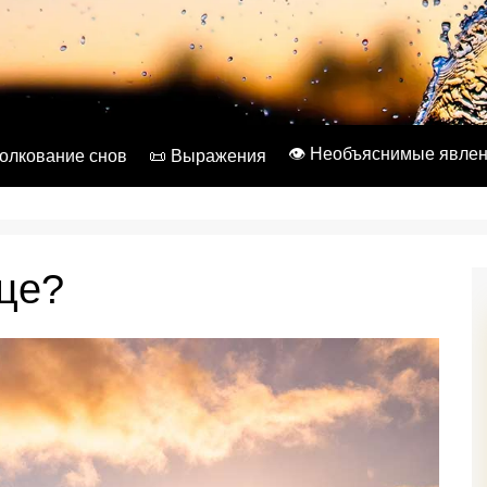
👁️ Необъяснимые явле
Толкование снов
📜 Выражения
нце?