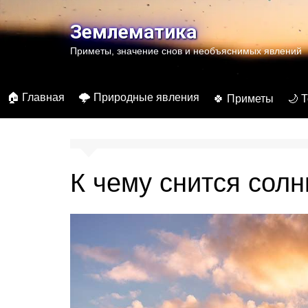
Перейти
к
Землематика
содержимому
Приметы, значение снов и необъяснимых явлений
🏠 Главная
🌩️ Природные явления
🍀 Приметы
🌙 
К чему снится сол