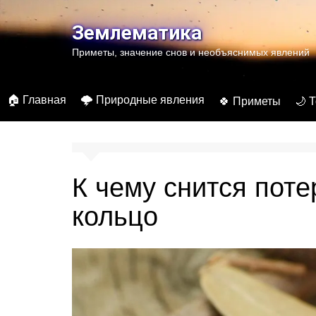
Перейти
к
Землематика
содержимому
Приметы, значение снов и необъяснимых явлений
🏠 Главная
🌩️ Природные явления
🍀 Приметы
🌙 
К чему снится пот
кольцо