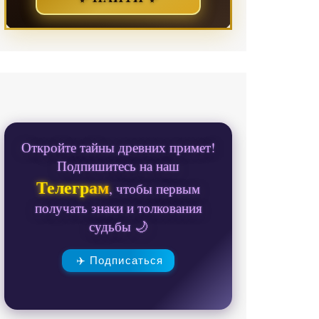
Откройте тайны древних примет!
Подпишитесь на наш
Телеграм
, чтобы первым
получать знаки и толкования
судьбы 🌙
✈️ Подписаться