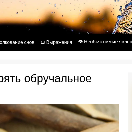
👁️ Необъяснимые явле
Толкование снов
📜 Выражения
ерять обручальное