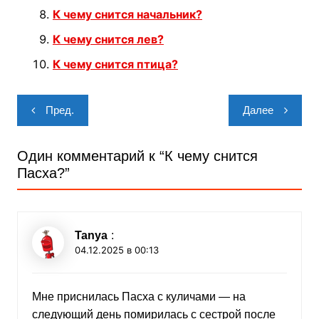
К чему снится начальник?
К чему снится лев?
К чему снится птица?
Навигация
Пред.
Далее
по
записям
Один комментарий к “
К чему снится
Пасха?
”
Tanya
:
04.12.2025 в 00:13
Мне приснилась Пасха с куличами — на
следующий день помирилась с сестрой после