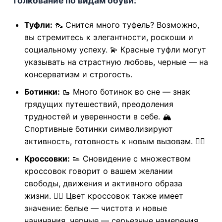
Толкование по видам обуви:
Туфли:
👠 Снится много туфель? Возможно,
вы стремитесь к элегантности, роскоши и
социальному успеху. 💫 Красные туфли могут
указывать на страстную любовь, черные — на
консерватизм и строгость.
Ботинки:
🥾 Много ботинок во сне — знак
грядущих путешествий, преодоления
трудностей и уверенности в себе. 🏔️
Спортивные ботинки символизируют
активность, готовность к новым вызовам. 🏃‍♀️
Кроссовки:
👟 Сновидение с множеством
кроссовок говорит о вашем желании
свободы, движения и активного образа
жизни. 🤸‍♀️ Цвет кроссовок также имеет
значение: белые — чистота и новые
начинания, черные — серьезные намерения.