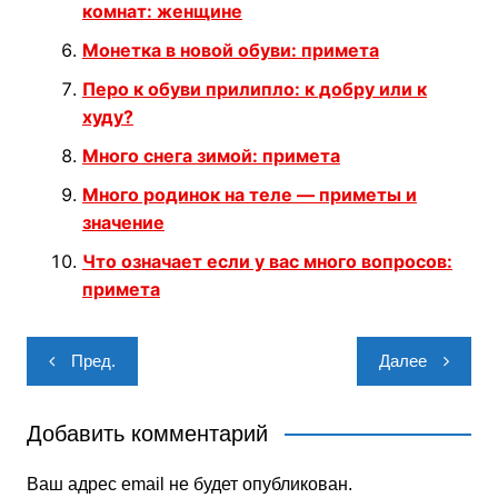
комнат: женщине
Монетка в новой обуви: примета
Перо к обуви прилипло: к добру или к
худу?
Много снега зимой: примета
Много родинок на теле — приметы и
значение
Что означает если у вас много вопросов:
примета
Навигация
Пред.
Далее
по
записям
Добавить комментарий
Ваш адрес email не будет опубликован.