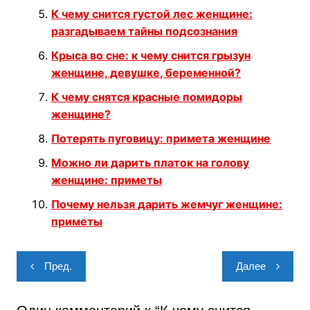
К чему снится густой лес женщине:
разгадываем тайны подсознания
Крыса во сне: к чему снится грызун
женщине, девушке, беременной?
К чему снятся красные помидоры
женщине?
Потерять пуговицу: примета женщине
Можно ли дарить платок на голову
женщине: приметы
Почему нельзя дарить жемчуг женщине:
приметы
Навигация
Пред.
Далее
по
записям