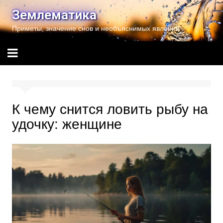
Перейти
Землематика
к
Приметы, значение снов и необъяснимых явлений
содержимому
К чему снится ловить рыбу на
удочку: женщине