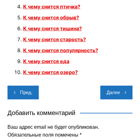
К чему снится птичка?
К чему снится обрыв?
К чему снится тишина?
К чему снится старость?
К чему снится популярность?
К чему снится еда
К чему снится озеро?
Навигация
Пред.
Далее
по
записям
Добавить комментарий
Ваш адрес email не будет опубликован.
Обязательные поля помечены
*