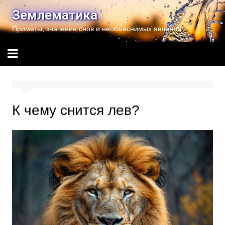
Перейти
Землематика
к
Приметы, значение снов и необъяснимых явлений
содержимому
К чему снится лев?