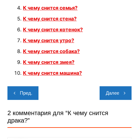
К чему снится семья?
К чему снится стена?
К чему снится котенок?
К чему снится утро?
К чему снится собака?
К чему снится змея?
К чему снится машина?
Навигация
Пред.
Далее
по
записям
2 комментария для “
К чему снится
драка?
”