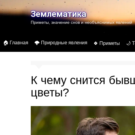
Перейти
к
Землематика
содержимому
Приметы, значение снов и необъяснимых явлений
🏠 Главная
🌩️ Природные явления
🍀 Приметы
🌙 
К чему снится быв
цветы?