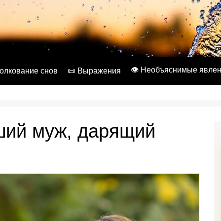
👁️ Необъяснимые явле
Толкование снов
📜 Выражения
ший муж, дарящий