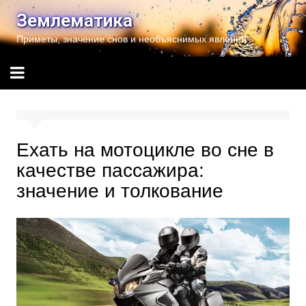
Перейти
Землематика
к
Приметы, значение снов и необъяснимых явлений
содержимому
Ехать на мотоцикле во сне в
качестве пассажира:
значение и толкование