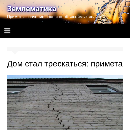
Перейти
Землематика
к
Приметы, значение снов и необъяснимых явлений
содержимому
Дом стал трескаться: примета