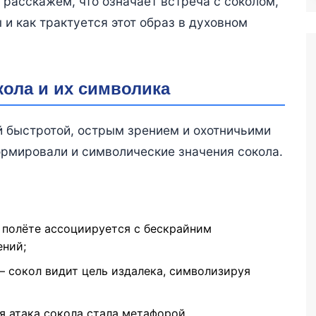
 расскажем, что означает встреча с соколом,
и как трактуется этот образ в духовном
ола и их символика
й быстротой, острым зрением и охотничьими
рмировали и символические значения сокола.
 полёте ассоциируется с бескрайним
ений;
— сокол видит цель издалека, символизируя
я атака сокола стала метафорой