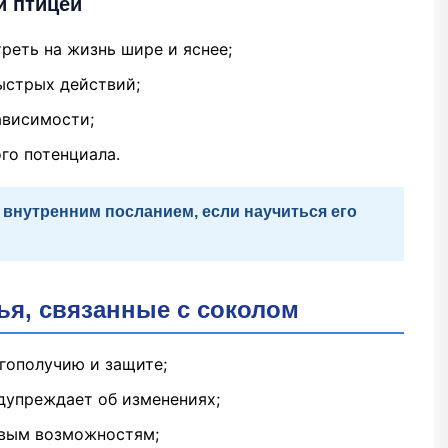
й птицей
треть на жизнь шире и яснее;
ыстрых действий;
ависимости;
го потенциала.
 внутренним посланием, если научиться его
я, связанные с соколом
агополучию и защите;
дупреждает об изменениях;
новым возможностям;