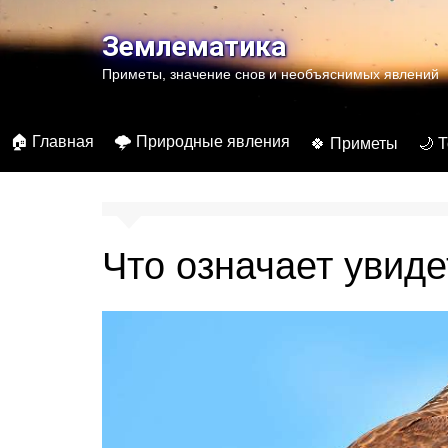
Перейти
к
Землематика
содержимому
Приметы, значение снов и необъяснимых явлений
🏠 Главная
🌩️ Природные явления
🍀 Приметы
🌙 
Что означает увиде