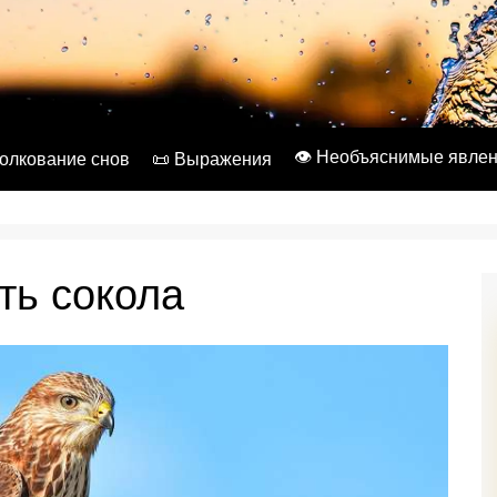
👁️ Необъяснимые явле
Толкование снов
📜 Выражения
ть сокола