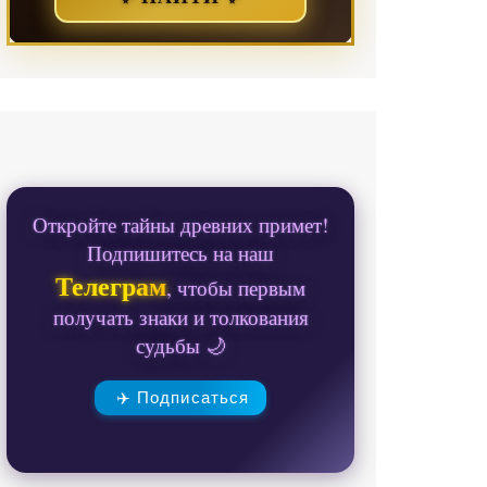
Откройте тайны древних примет!
Подпишитесь на наш
Телеграм
, чтобы первым
получать знаки и толкования
судьбы 🌙
✈️ Подписаться