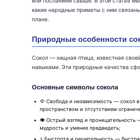
или посланием свыше. В этой статье мы
какие народные приметы с ним связаны 
плане.
Природные особенности сок
Сокол — хищная птица, известная свое
навыками. Эти природные качества сфо
Основные символы сокола
🦅 Свобода и независимость — сокол в
пространством и отсутствием огранич
👁 Острый взгляд и проницательность 
мудрость и умение предвидеть;
⚡ Быстрота и решительность — быстра