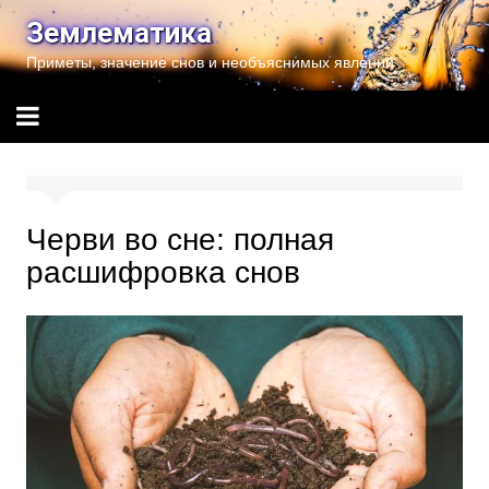
Перейти
Землематика
к
Приметы, значение снов и необъяснимых явлений
содержимому
Черви во сне: полная
расшифровка снов