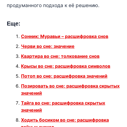
продуманного подхода к её решению.
Еще:
Сонник: Муравьи – расшифровка снов
Черви во сне: значение
Квартира во сне: толкование снов
Крысы во сне: расшифровка символов
Потоп во сне: расшифровка значений
Позировать во сне: расшифровка скрытых
значений
Тайга во сне: расшифровка скрытых
значений
Ходить босиком во сне: расшифровка