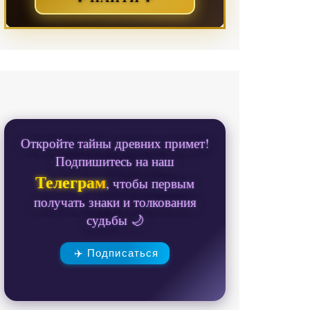
Откройте тайны древних примет!
Подпишитесь на наш
Телеграм
, чтобы первым
получать знаки и толкования
судьбы 🌙
✈️ Подписаться