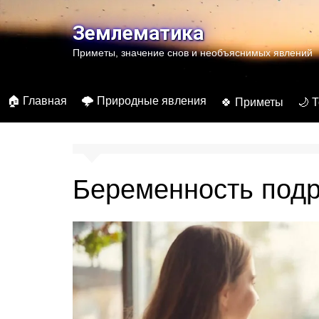
Перейти
к
Землематика
содержимому
Приметы, значение снов и необъяснимых явлений
🏠 Главная
🌩️ Природные явления
🍀 Приметы
🌙 
Беременность подр