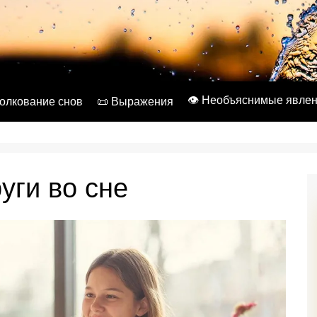
👁️ Необъяснимые явле
Толкование снов
📜 Выражения
уги во сне