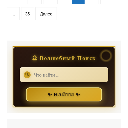
записей
…
35
Далее
🔮 Волшебный Поиск
🔍
✨ НАЙТИ ✨