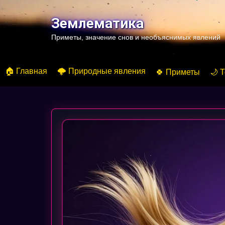
Перейти
к
Землематика
содержимому
Приметы, значение снов и необъяснимых явлений
🏠 Главная
🌩️ Природные явления
🍀 Приметы
🌙 