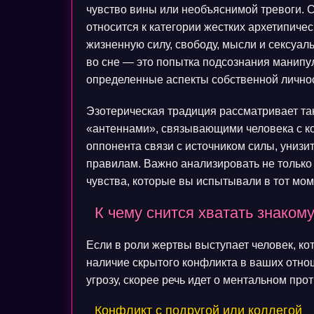
чувство вины или необъяснимой тревоги. С
относится к категории жестких архетипиче
жизненную силу, свободу, мысли и сексуа
во сне — это попытка подсознания манипу
определенные аспекты собственной личнос
Эзотерическая традиция рассматривает так
«антеннами», связывающими человека с ко
оппонента связи с источником силы, унизи
правилам. Важно анализировать не только с
чувства, которые вы испытывали в тот мом
К чему снится хватать знако
Если в роли жертвы выступает человек, кот
наличие скрытого конфликта в ваших отно
угрозу, скорее речь идет о ментальном про
Конфликт с подругой или коллегой