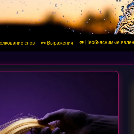
👁️ Необъяснимые явле
Толкование снов
📜 Выражения