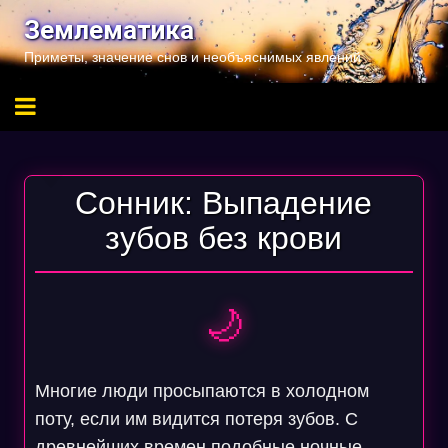
Перейти
Землематика
к
Приметы, значение снов и необъяснимых явлений
содержимому
Сонник: Выпадение
зубов без крови
🌙
Многие люди просыпаются в холодном
поту, если им видится потеря зубов. С
древнейших времен подобные ночные