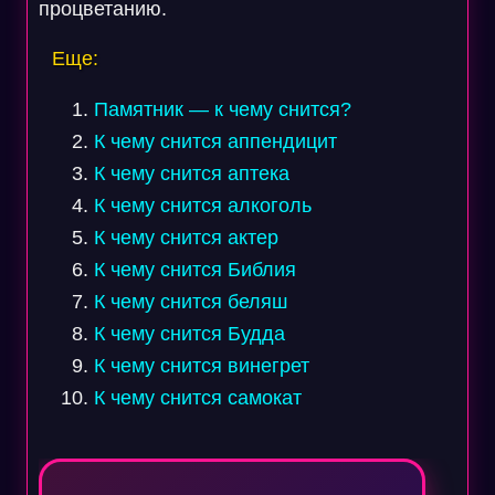
процветанию.
Еще:
Памятник — к чему снится?
К чему снится аппендицит
К чему снится аптека
К чему снится алкоголь
К чему снится актер
К чему снится Библия
К чему снится беляш
К чему снится Будда
К чему снится винегрет
К чему снится самокат
Навигация