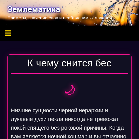
Перейти
Землематика
к
Приметы, значение снов и необъяснимых явлений
содержимому
К чему снится бес
🌙
Низшие сущности черной иерархии и
лукавые духи пекла никогда не тревожат
покой спящего без роковой причины. Когда
вам является ночной кошмар и вы отчаянно