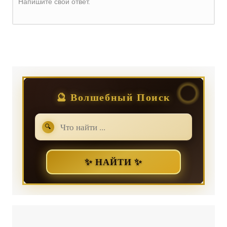
Напишите свой ответ.
Регистрация
или
Вход
🔮 Волшебный Поиск
🔍
✨ НАЙТИ ✨