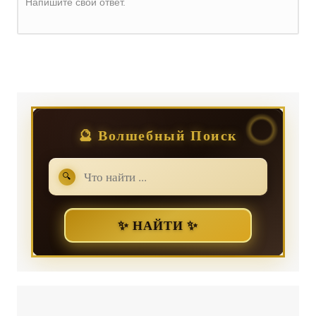
Напишите свой ответ.
Регистрация
или
Вход
🔮 Волшебный Поиск
🔍
✨ НАЙТИ ✨