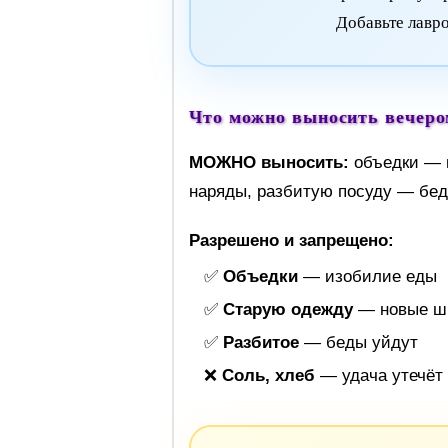
Добавьте лавро
Что можно выносить вечером
МОЖНО выносить:
объедки — 
наряды, разбитую посуду — бе
Разрешено и запрещено:
✅
Объедки
— изобилие еды
✅
Старую одежду
— новые ш
✅
Разбитое
— беды уйдут
❌
Соль, хлеб
— удача утечёт