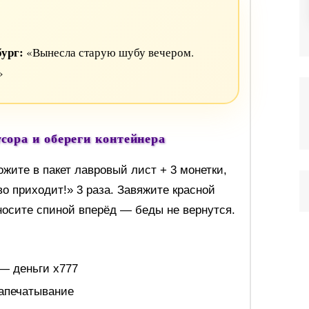
бург:
«Вынесла старую шубу вечером.
»
ора и обереги контейнера
жите в пакет лавровый лист + 3 монетки,
во приходит!» 3 раза. Завяжите красной
носите спиной вперёд — беды не вернутся.
— деньги х777
апечатывание