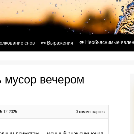
👁️ Необъяснимые явле
Толкование снов
📜 Выражения
 мусор вечером
5.12.2025
0
комментариев
родным приметам — мощный знак очищения