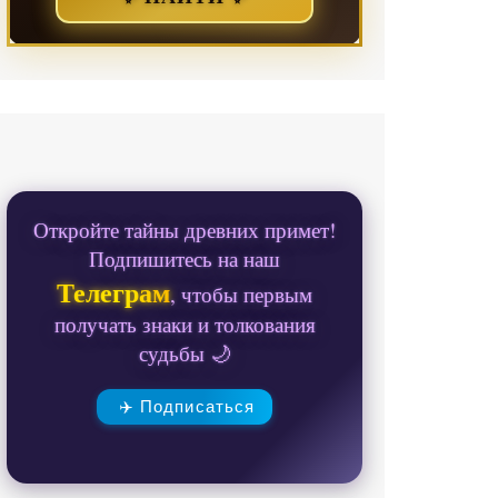
Откройте тайны древних примет!
Подпишитесь на наш
Телеграм
, чтобы первым
получать знаки и толкования
судьбы 🌙
✈️ Подписаться