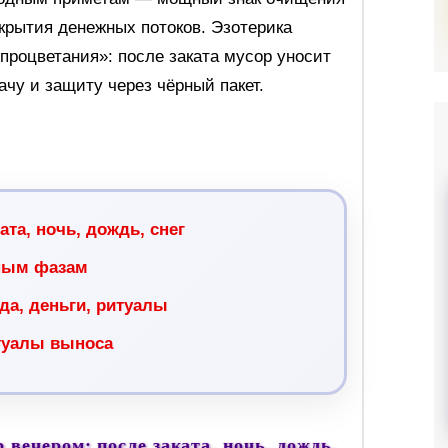
крытия денежных потоков. Эзотерика
 процветания»: после заката мусор уносит
ачу и защиту через чёрный пакет.
ката, ночь, дождь, снег
ным фазам
да, деньги, ритуалы
туалы выноса
 вечером: после заката, ночь, дождь,