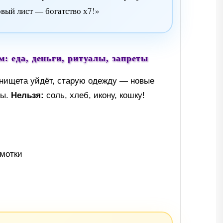
вый лист — богатство х7!»
: еда, деньги, ритуалы, запреты
нищета уйдёт, старую одежду — новые
ды.
Нельзя:
соль, хлеб, икону, кошку!
мотки