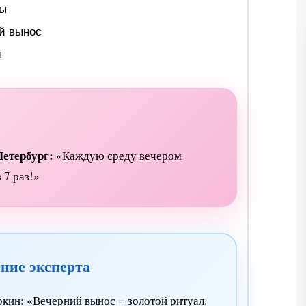
сы
й вынос
ы
Петербург:
«Каждую среду вечером
 7 раз!»
ние эксперта
кин: «Вечерний вынос = золотой ритуал.