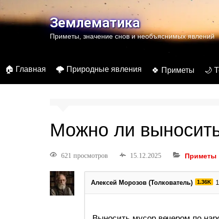
Землематика
Приметы, значение снов и необъяснимых явлений
🏠 Главная
🌩️ Природные явления
🍀 Приметы
🌙 
Можно ли выносить
621 просмотров
15.12.2025
Приметы
Алексей Морозов (Толкователь)
1.36K
1
Выносить мусор вечером по на