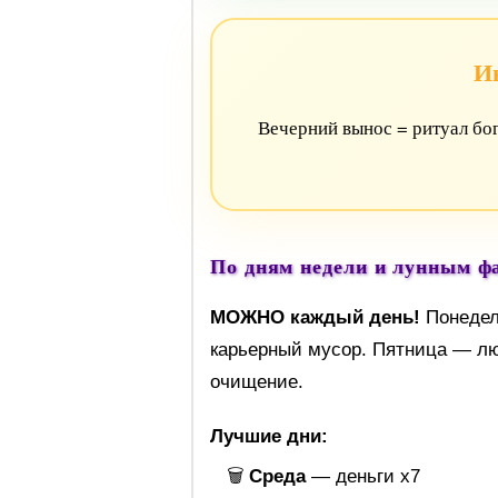
И
Вечерний вынос = ритуал бог
По дням недели и лунным ф
МОЖНО каждый день!
Понедел
карьерный мусор. Пятница — л
очищение.
Лучшие дни:
🗑️
Среда
— деньги х7