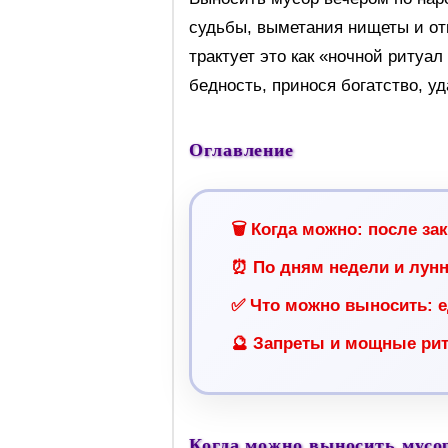
судьбы, выметания нищеты и от
трактует это как «ночной ритуал
бедность, принося богатство, уд
Оглавление
🗑️ Когда можно: после за
⏰ По дням недели и лун
✅ Что можно выносить: е
🔮 Запреты и мощные ри
Когда можно выносить мусор