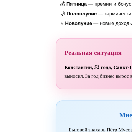
💰
Пятница
— премии и бону
🌙
Полнолуние
— кармически
⭐
Новолуние
— новые доход
Реальная ситуация
Константин, 52 года, Санкт-
выносил. За год бизнес вырос в
Мне
Бытовой знахарь Пётр Мусор