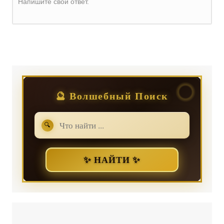
Напишите свой ответ.
Регистрация
или
Вход
🔮 Волшебный Поиск
🔍
✨ НАЙТИ ✨