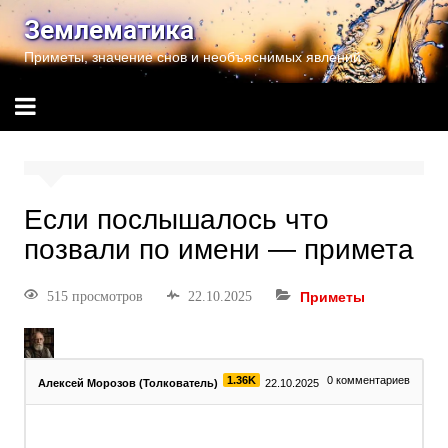
Землематика
Приметы, значение снов и необъяснимых явлений
Если послышалось что
позвали по имени — примета
515 просмотров
22.10.2025
Приметы
1.36K
0
комментариев
Алексей Морозов (Толкователь)
22.10.2025