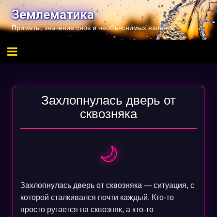
Перейти
Землематика
к
Приметы, значение снов и необъяснимых явлений
содержимому
Захлопнулась дверь от
сквозняка
🌙
Захлопнулась дверь от сквозняка — ситуация, с
которой сталкивался почти каждый. Кто-то
просто ругается на сквозняк, а кто-то