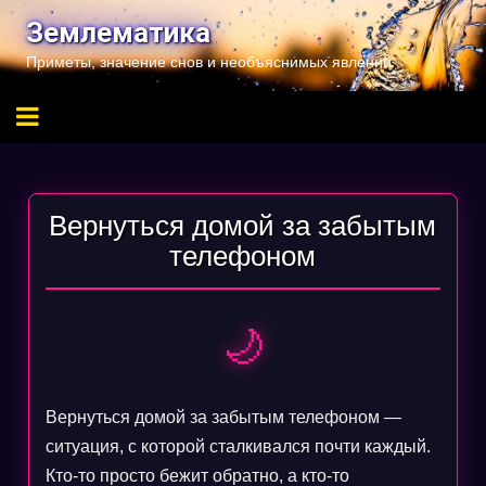
Перейти
Землематика
к
Приметы, значение снов и необъяснимых явлений
содержимому
Вернуться домой за забытым
телефоном
🌙
Вернуться домой за забытым телефоном —
ситуация, с которой сталкивался почти каждый.
Кто-то просто бежит обратно, а кто-то