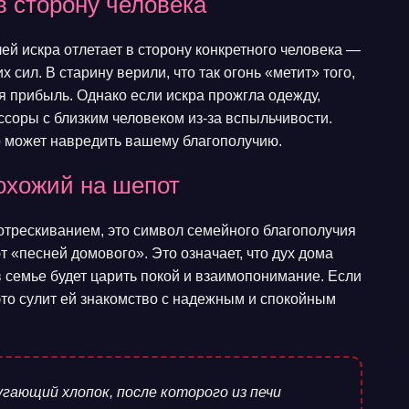
в сторону человека
ей искра отлетает в сторону конкретного человека —
 сил. В старину верили, что так огонь «метит» того,
я прибыль. Однако если искра прожгла одежду,
ссоры с близким человеком из-за вспыльчивости.
р может навредить вашему благополучию.
похожий на шепот
отрескиванием, это символ семейного благополучия
ют «песней домового». Это означает, что дух дома
 семье будет царить покой и взаимопонимание. Если
это сулит ей знакомство с надежным и спокойным
угающий хлопок, после которого из печи