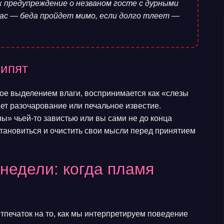
 предупреждение о незваном госте с дурными
гас — беда пройдет мимо, если долго тлеет —
шипят
ое выделением влаги, воспринимается как «слезы
ет разочарование или печальное известие.
» чьей-то завистью или вы сами не до конца
становиться и очистить свои мысли перед принятием
недели: когда пламя
тпечаток на то, как мы интерпретируем поведение