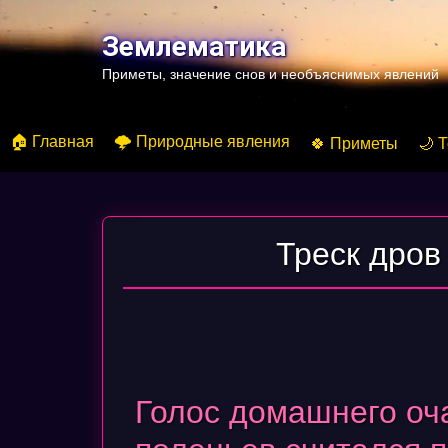
Перейти
к
Землематика
содержимому
Приметы, значение снов и необъяснимых явлений
🏠 Главная
🌩️ Природные явления
🍀 Приметы
🌙 
Треск дров
Голос домашнего оча