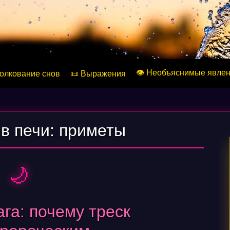
👁️ Необъяснимые явле
Толкование снов
📜 Выражения
 в печи: приметы
🌙
га: почему треск