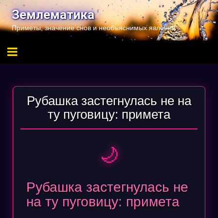
Перейти
Землематика
к
Приметы, значение снов и необъяснимых явлений
содержимому
Рубашка застегнулась не на
ту пуговицу: примета
🌙
Рубашка застегнулась не
на ту пуговицу: примета