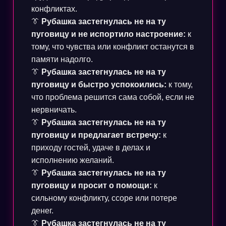
конфликтах.
👔
Рубашка застегнулась не на ту
пуговицу и не испортило настроение:
к
тому, что чувства или конфликт останутся в
памяти надолго.
👔
Рубашка застегнулась не на ту
пуговицу и быстро успокоились:
к тому,
что проблема решится сама собой, если не
нервничать.
👔
Рубашка застегнулась не на ту
пуговицу и предлагает встречу:
к
приходу гостей, удаче в делах и
исполнению желаний.
👔
Рубашка застегнулась не на ту
пуговицу и просит о помощи:
к
сильному конфликту, ссоре или потере
денег.
👔
Рубашка застегнулась не на ту