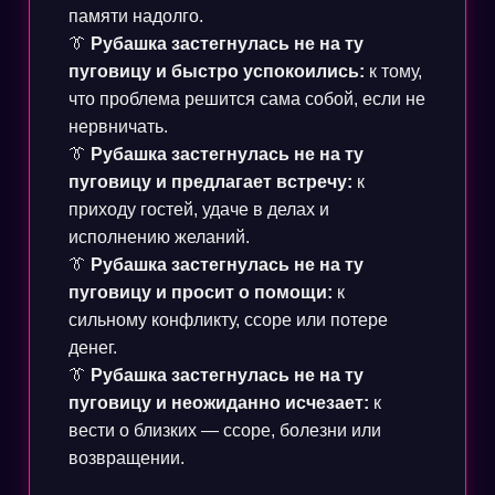
памяти надолго.
👔
Рубашка застегнулась не на ту
пуговицу и быстро успокоились:
к тому,
что проблема решится сама собой, если не
нервничать.
👔
Рубашка застегнулась не на ту
пуговицу и предлагает встречу:
к
приходу гостей, удаче в делах и
исполнению желаний.
👔
Рубашка застегнулась не на ту
пуговицу и просит о помощи:
к
сильному конфликту, ссоре или потере
денег.
👔
Рубашка застегнулась не на ту
пуговицу и неожиданно исчезает:
к
вести о близких — ссоре, болезни или
возвращении.