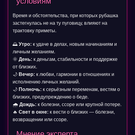
условиям
Время и обстоятельства, при которых рубашка
застегнулась не на ту пуговицу, влияют на
трактовку приметы.
🌅
Утро:
к удаче в делах, новым начинаниям и
личным желаниям.
🌞
День:
к деньгам, стабильности и поддержке
от близких.
🌙
Вечер:
к любви, гармонии в отношениях и
исполнению личных желаний.
🌙
Полночь:
к серьёзным переменам, вестям о
близких, предупреждению о беде.
🌧️
Дождь:
к болезни, ссоре или крупной потере.
🔥
Свет в окне:
к вести о близких — болезни,
возвращении или ссоре.
Мнение эксперта