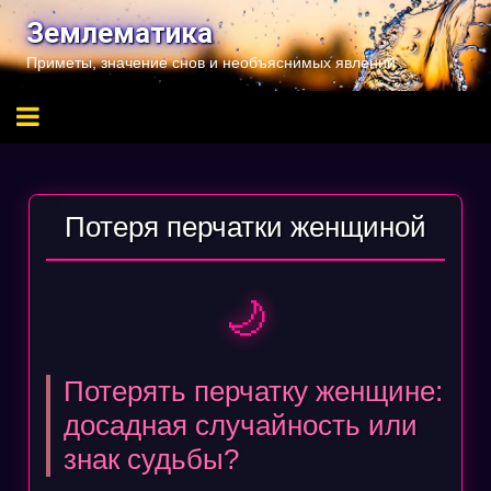
Перейти
Землематика
к
Приметы, значение снов и необъяснимых явлений
содержимому
Потеря перчатки женщиной
🌙
Потерять перчатку женщине:
досадная случайность или
знак судьбы?