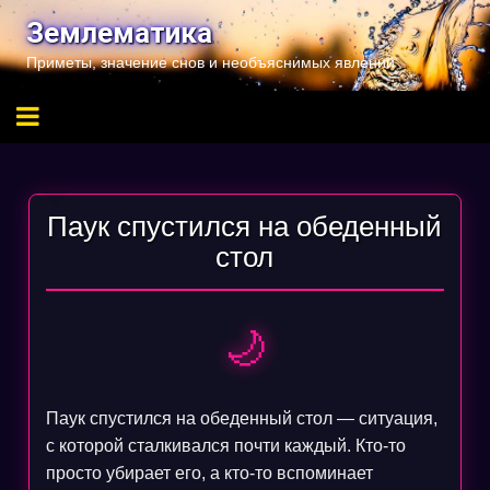
Перейти
Землематика
к
Приметы, значение снов и необъяснимых явлений
содержимому
Паук спустился на обеденный
стол
🌙
Паук спустился на обеденный стол — ситуация,
с которой сталкивался почти каждый. Кто-то
просто убирает его, а кто-то вспоминает