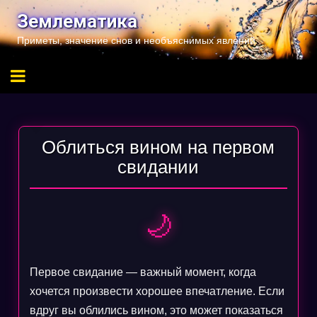
Перейти
Землематика
к
Приметы, значение снов и необъяснимых явлений
содержимому
Облиться вином на первом
свидании
🌙
Первое свидание — важный момент, когда
хочется произвести хорошее впечатление. Если
вдруг вы облились вином, это может показаться