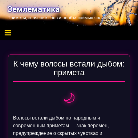
Перейти
Землематика
к
Приметы, значение снов и необъяснимых явлений
содержимому
К чему волосы встали дыбом:
примета
🌙
Волосы встали дыбом по народным и
современным приметам — знак перемен,
предупреждение о скрытых чувствах и