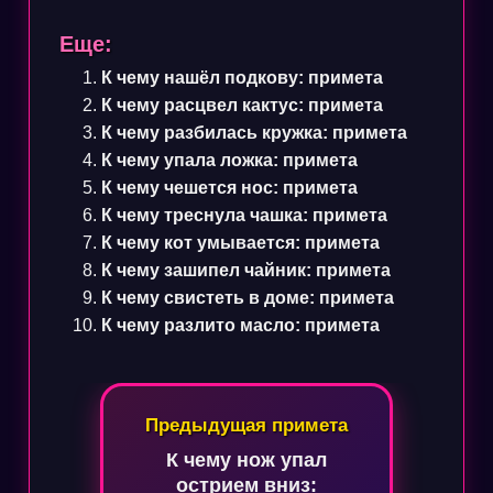
Еще:
К чему нашёл подкову: примета
К чему расцвел кактус: примета
К чему разбилась кружка: примета
К чему упала ложка: примета
К чему чешется нос: примета
К чему треснула чашка: примета
К чему кот умывается: примета
К чему зашипел чайник: примета
К чему свистеть в доме: примета
К чему разлито масло: примета
Навигация
Предыдущая примета
по
К чему нож упал
записям
острием вниз: