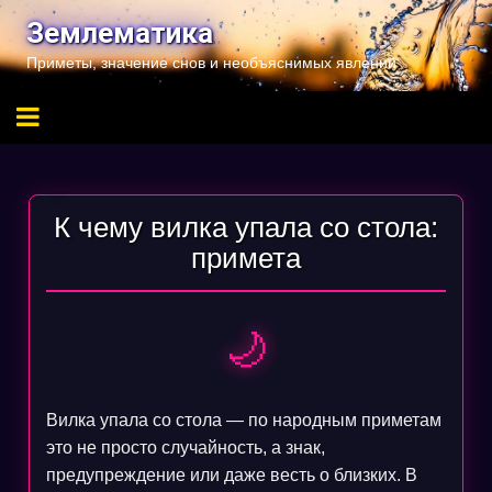
Перейти
Землематика
к
Приметы, значение снов и необъяснимых явлений
содержимому
К чему вилка упала со стола:
примета
🌙
Вилка упала со стола — по народным приметам
это не просто случайность, а знак,
предупреждение или даже весть о близких. В