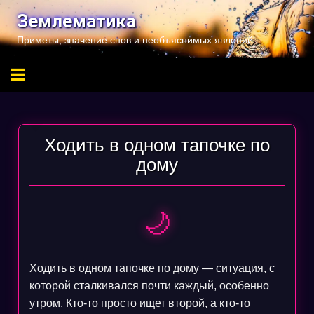
Перейти
Землематика
к
Приметы, значение снов и необъяснимых явлений
содержимому
Ходить в одном тапочке по
дому
🌙
Ходить в одном тапочке по дому — ситуация, с
которой сталкивался почти каждый, особенно
утром. Кто-то просто ищет второй, а кто-то