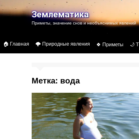
Перейти
к
Землематика
содержимому
Приметы, значение снов и необъяснимых явлений
🏠 Главная
🌩️ Природные явления
🍀 Приметы
🌙 
Метка:
вода