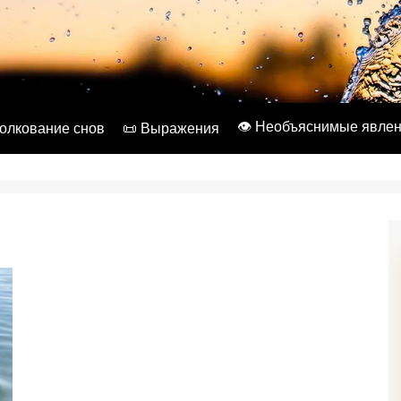
👁️ Необъяснимые явле
Толкование снов
📜 Выражения