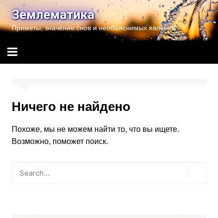
Перейти
Землематика
к
Приметы, значение снов и необъяснимых явлений
содержимому
Ничего не найдено
Похоже, мы не можем найти то, что вы ищете.
Возможно, поможет поиск.